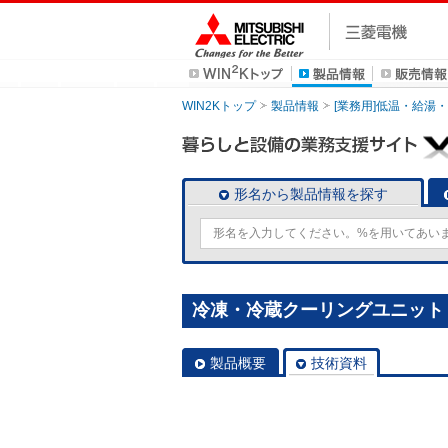
WIN2Kトップ
製品情報
[業務用]低温・給湯
形名から製品情報を探す
冷凍・冷蔵クーリングユニット [
製品概要
技術資料