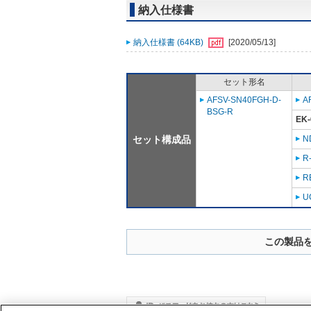
納入仕様書
納入仕様書 (64KB)
[2020/05/13]
セット形名
AFSV-SN40FGH-D-
A
BSG-R
EK-
セット構成品
N
R
R
U
この製品