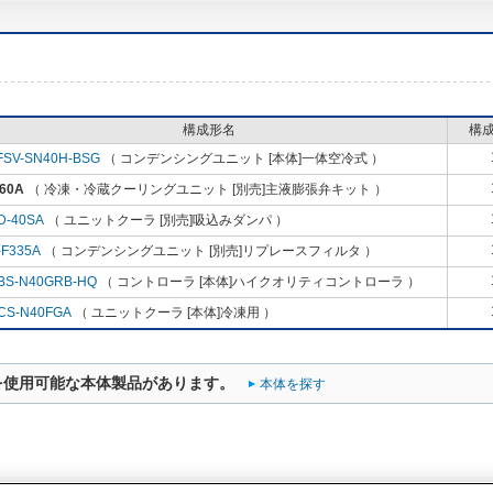
構成形名
構
FSV-SN40H-BSG
（ コンデンシングユニット [本体]一体空冷式 ）
60A
（ 冷凍・冷蔵クーリングユニット [別売]主液膨張弁キット ）
D-40SA
（ ユニットクーラ [別売]吸込みダンパ ）
-F335A
（ コンデンシングユニット [別売]リプレースフィルタ ）
BS-N40GRB-HQ
（ コントローラ [本体]ハイクオリティコントローラ ）
CS-N40FGA
（ ユニットクーラ [本体]冷凍用 ）
を使用可能な本体製品があります。
本体を探す