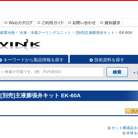
・産業冷熱
冷凍・冷蔵クーリングユニット
[別売]主液膨張弁キット
EK-60A
キーワードから製品情報を探す
技術資料を探す
別売]主液膨張弁キット EK-60A
セット構成品を
本体を