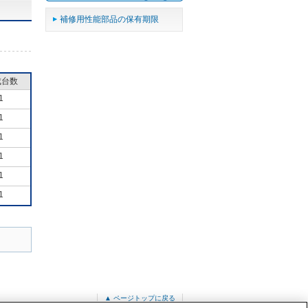
補修用性能部品の保有期限
成台数
1
1
1
1
1
1
▲ ページトップに戻る