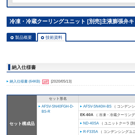
冷凍・冷蔵クーリングユニット [別売]主液膨張弁キット
製品概要
技術資料
納入仕様書
納入仕様書 (64KB)
[2020/05/13]
セット形名
AFSV-SN40FGH-D-
AFSV-SN40H-BS
（ コンデンシ
BS-R
EK-60A
（ 冷凍・冷蔵クーリング
セット構成品
ND-40SA
（ ユニットクーラ [
R-F335A
（ コンデンシングユニ