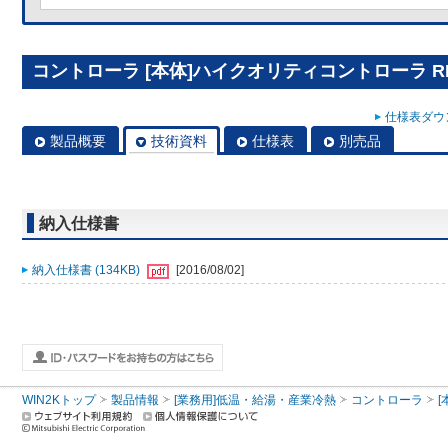
コントローラ [本体]ハイクオリティコントローラ RBS
仕様表ダウン
製品概要
技術資料
仕様表
別売品
納入仕様書
納入仕様書 (134KB)
[2016/08/02]
WIN2Kトップ
製品情報
[業務用]低温・給湯・産業冷熱
コントローラ