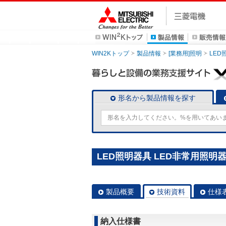
WIN2Kトップ
製品情報
[業務用]照明
LED
形名から製品情報を探す
LED照明器具 LED非常用照明器具 
製品概要
技術資料
仕様
納入仕様書