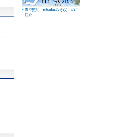
青空照明「misola(みそら)」のご
紹介