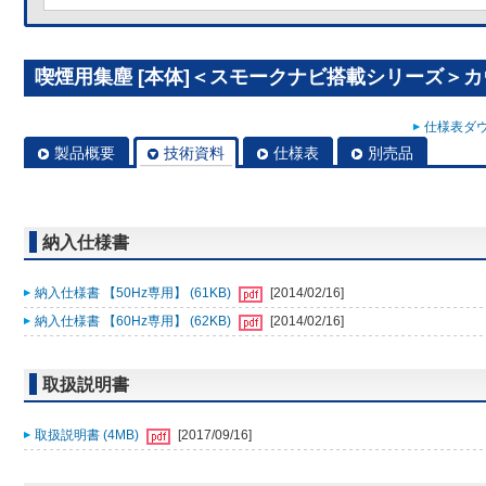
喫煙用集塵 [本体]＜スモークナビ搭載シリーズ＞カウ
仕様表ダウ
製品概要
技術資料
仕様表
別売品
納入仕様書
納入仕様書 【50Hz専用】 (61KB)
[2014/02/16]
納入仕様書 【60Hz専用】 (62KB)
[2014/02/16]
取扱説明書
取扱説明書 (4MB)
[2017/09/16]