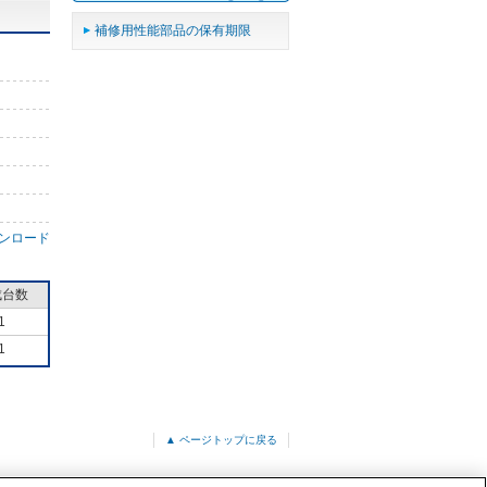
補修用性能部品の保有期限
ンロード
成台数
1
1
▲ ページトップに戻る