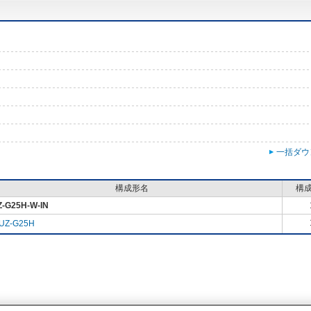
一括ダウ
構成形名
構
-G25H-W-IN
UZ-G25H