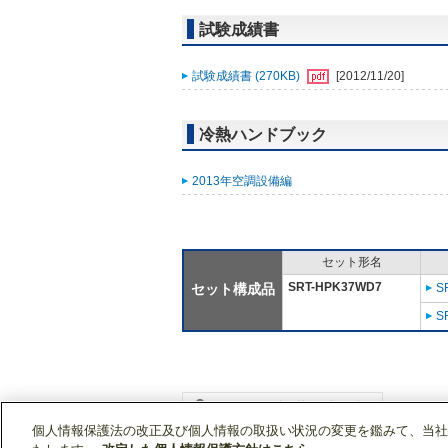
試験成績書
試験成績書 (270KB)
[2012/11/20]
冷熱ハンドブック
2013年空調設備編
セット形名
SRT-HPK37WD7
セット構成品
S
S
個人情報保護法の改正及び個人情報の取扱い状況の変更を鑑みて、当社