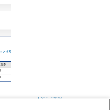
ック検索
成台数
1
1
▲ ページトップに戻る