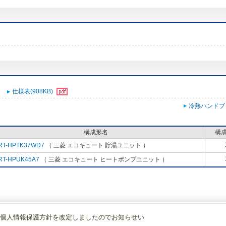
仕様表(908KB)
冷熱ハンドブ
構成形名
構
RT-HPTK37WD7
（ 三菱 エコキュート 貯湯ユニット ）
RT-HPUK45A7
（ 三菱 エコキュート ヒートポンプユニット ）
個人情報保護方針を改定しましたのでお知らせい