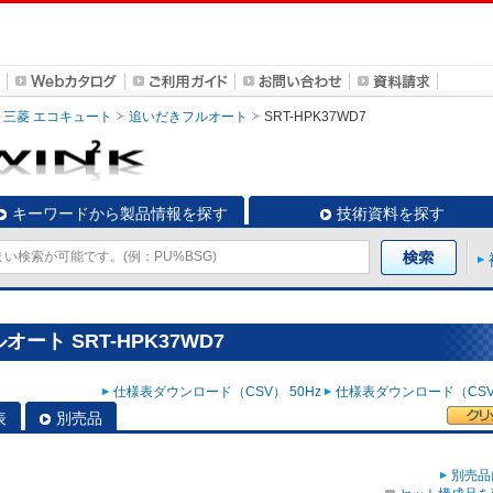
三菱 エコキュート
追いだきフルオート
SRT-HPK37WD7
キーワードから製品情報を探す
技術資料を探す
ート SRT-HPK37WD7
仕様表ダウンロード（CSV） 50Hz
仕様表ダウンロード（CSV）
表
別売品
別売品