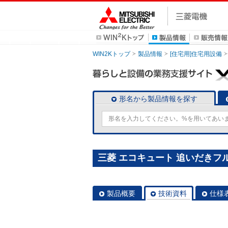
WIN2Kトップ
製品情報
[住宅用]住宅用設備
形名から製品情報を探す
三菱 エコキュート 追いだきフルオ
製品概要
技術資料
仕様