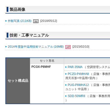
製品画像
外観写真 (211KB)
[2018/05/12]
技術・工事マニュアル
2014年度版中温用技術マニュアル (16MB)
[2015/02/10]
セット形名
PCGX-P8MHF
PAR-35MA
（ 空調管理システム
PCZG-P4MHA8
（ 店舗・事務所用
用天吊形<中温用>室内 ）
セット構成品
PUG-P8MHA12
（ 店舗・事務所用
ユニット 中温用 ）
SDD-50WR8
（ 店舗・事務所用パ
）