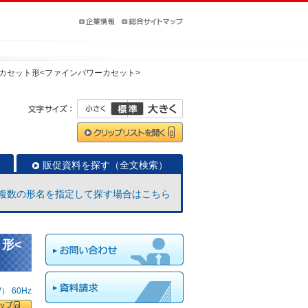
カセット形<ファインパワーカセット>
販促資料を探す（全文検索）
複数の形名を指定して探す場合はこちら
ト形<
 60Hz