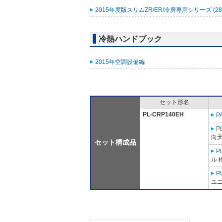
2015年度版スリムZR/ER/冷房専用シリーズ (28
冷熱ハンドブック
2015年空調設備編
セット形名
PL-CRP140EH
P
P
向
セット構成品
P
ル 
P
ユニ