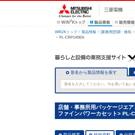
WIN2Kトップ
製品情報
[業務用]空調・換気
PL-CRP140EH
形名から製品情報を探す
店舗・事務所用パッケージエアコン(
ファインパワーカセット> PL-CR
製品概要
技術資料
仕様