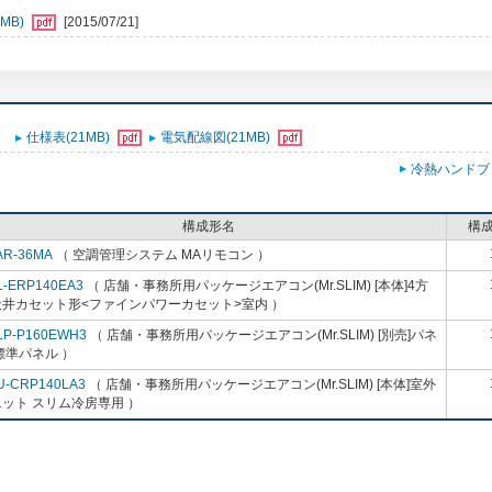
MB)
[2015/07/21]
仕様表(21MB)
電気配線図(21MB)
冷熱ハンドブ
構成形名
構
AR-36MA
（ 空調管理システム MAリモコン ）
L-ERP140EA3
（ 店舗・事務所用パッケージエアコン(Mr.SLIM) [本体]4方
天井カセット形<ファインパワーカセット>室内 ）
LP-P160EWH3
（ 店舗・事務所用パッケージエアコン(Mr.SLIM) [別売]パネ
標準パネル ）
U-CRP140LA3
（ 店舗・事務所用パッケージエアコン(Mr.SLIM) [本体]室外
ット スリム冷房専用 ）