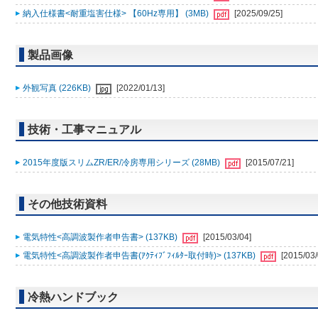
納入仕様書<耐重塩害仕様> 【60Hz専用】 (3MB)
[2025/09/25]
製品画像
外観写真 (226KB)
[2022/01/13]
技術・工事マニュアル
2015年度版スリムZR/ER/冷房専用シリーズ (28MB)
[2015/07/21]
その他技術資料
電気特性<高調波製作者申告書> (137KB)
[2015/03/04]
電気特性<高調波製作者申告書(ｱｸﾃｨﾌﾞﾌｨﾙﾀｰ取付時)> (137KB)
[2015/03/
冷熱ハンドブック