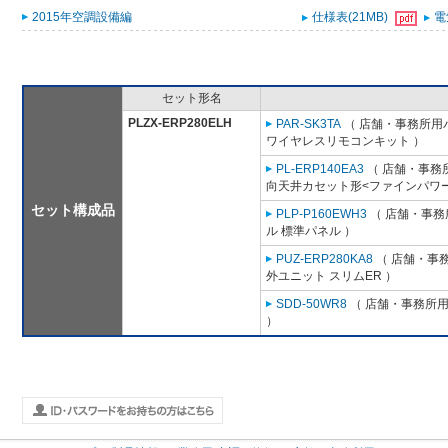
2015年空調設備編
仕様表(21MB)
電
セット形名
PLZX-ERP280ELH
PAR-SK3TA
（ 店舗・事務所用パッ
ワイヤレスリモコンキット ）
PL-ERP140EA3
（ 店舗・事務所用
向天井カセット形<ファインパワー
セット構成品
PLP-P160EWH3
（ 店舗・事務所
ル 標準パネル ）
PUZ-ERP280KA8
（ 店舗・事務所
外ユニット スリムER ）
SDD-50WR8
（ 店舗・事務所用パ
）