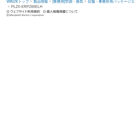
WIN2Kトップ
製品情報
[業務用]空調・換気
店舗・事務所用パッケージエアコン
PLZX-ERP280ELH