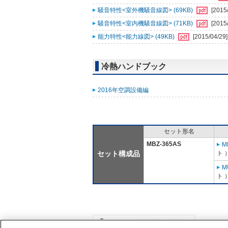
騒音特性<室外機騒音線図> (69KB)
[2015
騒音特性<室内機騒音線図> (71KB)
[2015
能力特性<能力線図> (49KB)
[2015/04/29]
冷熱ハンドブック
2016年空調設備編
セット形名
MBZ-365AS
M
セット構成品
ト 
M
ト 