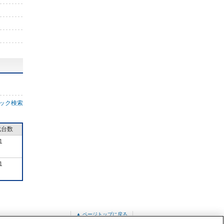
ック検索
成台数
1
1
▲ ページトップに戻る