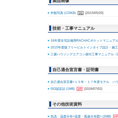
製品画像
外観写真 (133KB)
[2015/05/20]
技術・工事マニュアル
16年度住宅設備用RACHACポケットマニュアル改
2015年度版フリービルトインタイプ設計・施工用
三菱ハウジングエアコン据付工事マニュアル《基礎知
自己適合宣言書・証明書
自己適合宣言書<１５年・１７年度モデル ハウジング
ISO認定証 (1MB)
[2026/07/02]
その他技術資料
気流・温度分布<温度・風速分布図> (2MB)