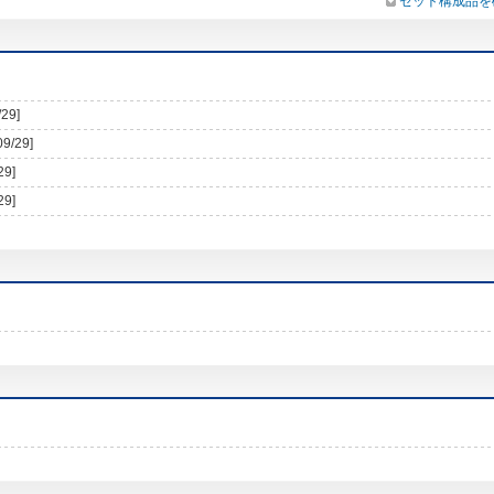
セット構成品を
/29]
09/29]
29]
29]