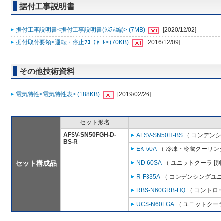
据付工事説明書
据付工事説明書<据付工事説明書(ｼｽﾃﾑ編)> (7MB)
[2020/12/02]
据付取付要領<運転・停止ﾌﾛｰﾁｬｰﾄ> (70KB)
[2016/12/09]
その他技術資料
電気特性<電気特性表> (188KB)
[2019/02/26]
セット形名
AFSV-SN50FGH-D-
AFSV-SN50H-BS
（ コンデンシ
BS-R
EK-60A
（ 冷凍・冷蔵クーリング
セット構成品
ND-60SA
（ ユニットクーラ [
R-F335A
（ コンデンシングユニ
RBS-N60GRB-HQ
（ コントロ
UCS-N60FGA
（ ユニットクーラ