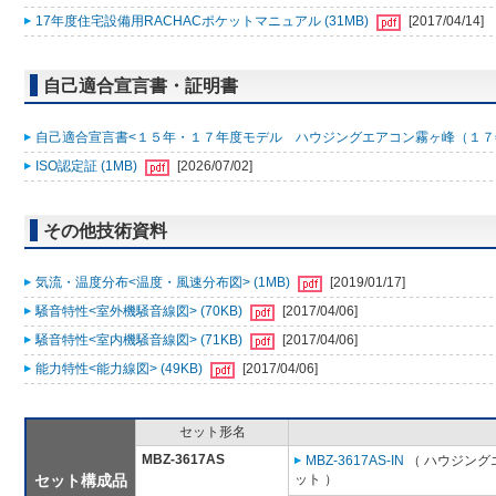
17年度住宅設備用RACHACポケットマニュアル (31MB)
[2017/04/14]
自己適合宣言書・証明書
自己適合宣言書<１５年・１７年度モデル ハウジングエアコン霧ヶ峰（１７年７月 S17
ISO認定証 (1MB)
[2026/07/02]
その他技術資料
気流・温度分布<温度・風速分布図> (1MB)
[2019/01/17]
騒音特性<室外機騒音線図> (70KB)
[2017/04/06]
騒音特性<室内機騒音線図> (71KB)
[2017/04/06]
能力特性<能力線図> (49KB)
[2017/04/06]
セット形名
MBZ-3617AS
MBZ-3617AS-IN
（ ハウジング
セット構成品
ット ）