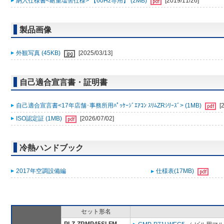
納入仕様書<耐重塩害仕様> 【60Hz専用】 (2MB)
[2019/11/26]
製品画像
外観写真 (45KB)
[2025/03/13]
自己適合宣言書・証明書
自己適合宣言書<17年店舗･事務所用ﾊﾟｯｹｰｼﾞｴｱｺﾝ ｽﾘﾑZRｼﾘｰｽﾞ> (1MB)
[
ISO認定証 (1MB)
[2026/07/02]
冷熱ハンドブック
2017年空調設備編
仕様表(17MB)
セット形名