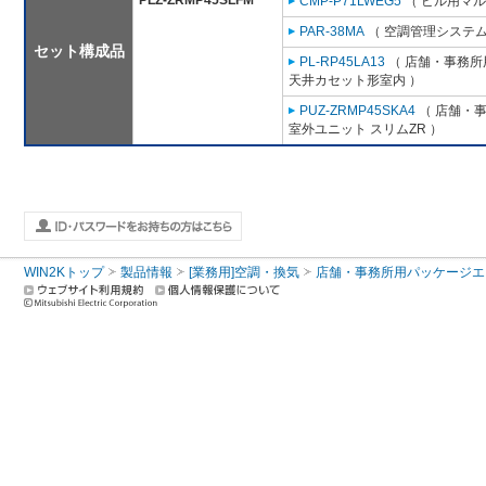
PLZ-ZRMP45SLFM
CMP-P71LWEG5
（ ビル用マル
PAR-38MA
（ 空調管理システム
セット構成品
PL-RP45LA13
（ 店舗・事務所用
天井カセット形室内 ）
PUZ-ZRMP45SKA4
（ 店舗・事務
室外ユニット スリムZR ）
WIN2Kトップ
製品情報
[業務用]空調・換気
店舗・事務所用パッケージエアコン