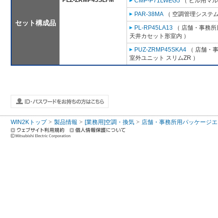
PLZ-ZRMP45SLFM
CMP-P71LWEG5
（ ビル用マル
PAR-38MA
（ 空調管理システム
セット構成品
PL-RP45LA13
（ 店舗・事務所用
天井カセット形室内 ）
PUZ-ZRMP45SKA4
（ 店舗・事務
室外ユニット スリムZR ）
WIN2Kトップ
製品情報
[業務用]空調・換気
店舗・事務所用パッケージエアコン