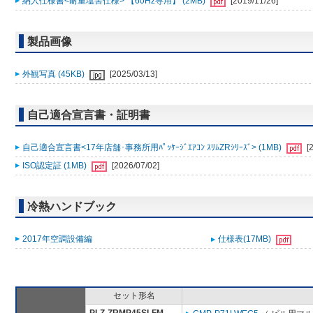
納入仕様書<耐重塩害仕様> 【60Hz専用】 (2MB)
[2019/11/26]
製品画像
外観写真 (45KB)
[2025/03/13]
自己適合宣言書・証明書
自己適合宣言書<17年店舗･事務所用ﾊﾟｯｹｰｼﾞｴｱｺﾝ ｽﾘﾑZRｼﾘｰｽﾞ> (1MB)
[
ISO認定証 (1MB)
[2026/07/02]
冷熱ハンドブック
2017年空調設備編
仕様表(17MB)
セット形名