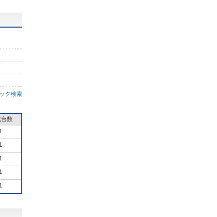
ック検索
成台数
1
1
1
1
1