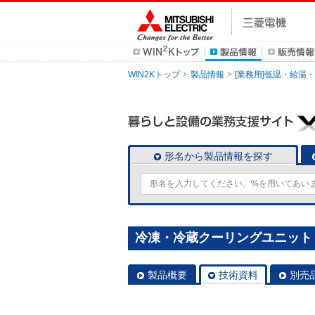
WIN2Kトップ
製品情報
[業務用]低温・給湯
形名から製品情報を探す
冷凍・冷蔵クーリングユニット [本
製品概要
技術資料
別売