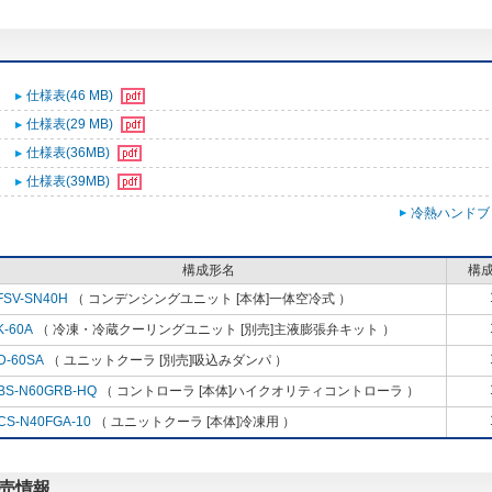
仕様表(46 MB)
仕様表(29 MB)
仕様表(36MB)
仕様表(39MB)
冷熱ハンドブ
構成形名
構
FSV-SN40H
（ コンデンシングユニット [本体]一体空冷式 ）
K-60A
（ 冷凍・冷蔵クーリングユニット [別売]主液膨張弁キット ）
D-60SA
（ ユニットクーラ [別売]吸込みダンパ ）
BS-N60GRB-HQ
（ コントローラ [本体]ハイクオリティコントローラ ）
CS-N40FGA-10
（ ユニットクーラ [本体]冷凍用 ）
販売情報