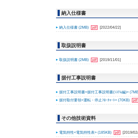
納入仕様書
納入仕様書 (2MB)
[2022/04/22]
取扱説明書
取扱説明書 (2MB)
[2019/11/01]
据付工事説明書
据付工事説明書<据付工事説明書(ｼｽﾃﾑ編)> (7MB
据付取付要領<運転・停止ﾌﾛｰﾁｬｰﾄ> (70KB)
その他技術資料
電気特性<電気特性表> (185KB)
[2019/02