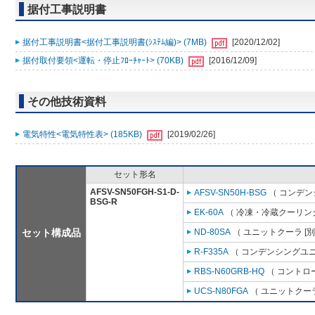
据付工事説明書
据付工事説明書<据付工事説明書(ｼｽﾃﾑ編)> (7MB)
[2020/12/02]
据付取付要領<運転・停止ﾌﾛｰﾁｬｰﾄ> (70KB)
[2016/12/09]
その他技術資料
電気特性<電気特性表> (185KB)
[2019/02/26]
セット形名
AFSV-SN50FGH-S1-D-
AFSV-SN50H-BSG
（ コンデン
BSG-R
EK-60A
（ 冷凍・冷蔵クーリング
セット構成品
ND-80SA
（ ユニットクーラ [
R-F335A
（ コンデンシングユニ
RBS-N60GRB-HQ
（ コントロ
UCS-N80FGA
（ ユニットクーラ