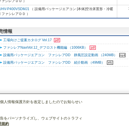
ファシレアＤＤ ）
UHV-P400VSDMJ1
（ 設備用パッケージエアコン [本体]空冷床置形・冷暖
 ファシレアＤＤ ）
販売情報
工場向けご提案カタログ Vol.17
ファシレアNaviVol.12_デフロスト機能編 （1006KB）
設備用パッケージエアコン ファシレアDD 静風圧設定動画 （240MB）
設備用パッケージエアコン ファシレアDD 紹介動画 （49MB）
個人情報保護方針を改定しましたのでお知らせい
設備用パッケージエアコン
[本体]空冷床置形・冷暖兼用
ファシレアＤＤ
PFH
告をパーソナライズし、ウェブサイトのトラフィ
用規約