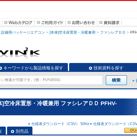
設備用パッケージエアコン
[本体]空冷床置形・冷暖兼用
ファシレアＤＤ
PFH
キーワードから製品情報を探す
技術資料を探す
]空冷床置形・冷暖兼用 ファシレアＤＤ PFHV-
仕様表ダウンロード（CSV） 50Hz
仕様表ダウンロード（CSV）
表
別売品