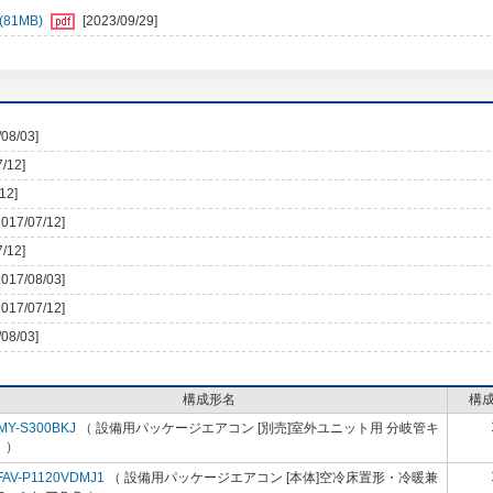
81MB)
[2023/09/29]
/08/03]
7/12]
12]
2017/07/12]
7/12]
2017/08/03]
2017/07/12]
/08/03]
構成形名
構
MY-S300BKJ
（ 設備用パッケージエアコン [別売]室外ユニット用 分岐管キ
 ）
FAV-P1120VDMJ1
（ 設備用パッケージエアコン [本体]空冷床置形・冷暖兼