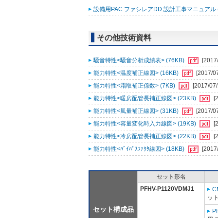
設備用PAC ファシレアDD 設計工事マニュアル (
その他技術資料
騒音特性<騒音分析成績表> (76KB)
[2017
能力特性<温度補正線図> (16KB)
[2017/0
能力特性<霜取補正係数> (7KB)
[2017/07/
能力特性<暖房配管長補正線図> (23KB)
[
能力特性<風量補正線図> (31KB)
[2017/0
能力特性<容量変化時入力線図> (19KB)
[
能力特性<冷房配管長補正線図> (22KB)
[
能力特性<ﾊﾞｲﾊﾟｽﾌｧｸﾀ線図> (18KB)
[2017
セット形名
PFHV-P1120VDMJ1
C
ット
セット構成品
P