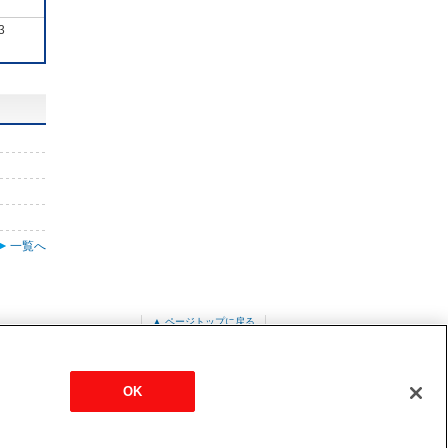
3
一覧へ
▲ ページトップに戻る
V-P1120VDMJ1
OK