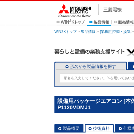
WIN2Kトップ
製品情報
[業務用]空調・換気
形名から製品情報を探す
設備用パッケージエアコン [本体
P1120VDMJ1
製品概要
技術資料
仕様