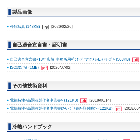
製品画像
外観写真 (143KB)
[2026/02/26]
自己適合宣言書・証明書
自己適合宣言書<18年店舗･事務所用ﾊﾟｯｹｰｼﾞｴｱｺﾝ ｽﾘﾑERｼﾘｰｽﾞ> (503KB)
ISO認定証 (1MB)
[2026/07/02]
その他技術資料
電気特性<高調波製作者申告書> (121KB)
[2018/06/14]
電気特性<高調波製作者申告書(ｱｸﾃｨﾌﾞﾌｨﾙﾀｰ取付時)> (122KB)
[2018/06/
冷熱ハンドブック