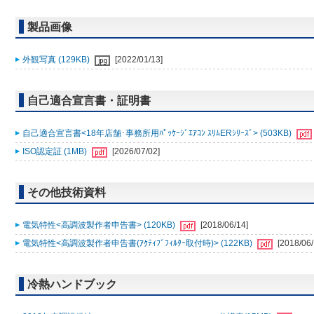
製品画像
外観写真 (129KB)
[2022/01/13]
自己適合宣言書・証明書
自己適合宣言書<18年店舗･事務所用ﾊﾟｯｹｰｼﾞｴｱｺﾝ ｽﾘﾑERｼﾘｰｽﾞ> (503KB)
ISO認定証 (1MB)
[2026/07/02]
その他技術資料
電気特性<高調波製作者申告書> (120KB)
[2018/06/14]
電気特性<高調波製作者申告書(ｱｸﾃｨﾌﾞﾌｨﾙﾀｰ取付時)> (122KB)
[2018/06/
冷熱ハンドブック