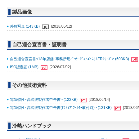
製品画像
外観写真 (143KB)
[2018/05/12]
自己適合宣言書・証明書
自己適合宣言書<18年店舗･事務所用ﾊﾟｯｹｰｼﾞｴｱｺﾝ ｽﾘﾑERｼﾘｰｽﾞ> (503KB)
ISO認定証 (1MB)
[2026/07/02]
その他技術資料
電気特性<高調波製作者申告書> (122KB)
[2018/06/14]
電気特性<高調波製作者申告書(ｱｸﾃｨﾌﾞﾌｨﾙﾀｰ取付時)> (121KB)
[2018/06/
冷熱ハンドブック