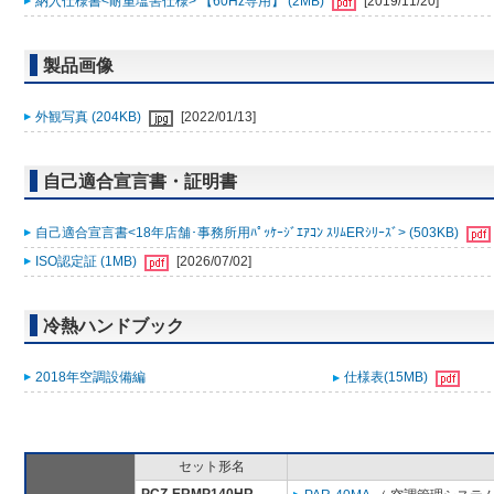
納入仕様書<耐重塩害仕様> 【60Hz専用】 (2MB)
[2019/11/20]
製品画像
外観写真 (204KB)
[2022/01/13]
自己適合宣言書・証明書
自己適合宣言書<18年店舗･事務所用ﾊﾟｯｹｰｼﾞｴｱｺﾝ ｽﾘﾑERｼﾘｰｽﾞ> (503KB)
ISO認定証 (1MB)
[2026/07/02]
冷熱ハンドブック
2018年空調設備編
仕様表(15MB)
セット形名