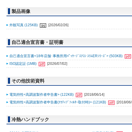
製品画像
外観写真 (125KB)
[2026/02/26]
自己適合宣言書・証明書
自己適合宣言書<18年店舗･事務所用ﾊﾟｯｹｰｼﾞｴｱｺﾝ ｽﾘﾑERｼﾘｰｽﾞ> (503KB)
ISO認定証 (1MB)
[2026/07/02]
その他技術資料
電気特性<高調波製作者申告書> (122KB)
[2018/06/14]
電気特性<高調波製作者申告書(ｱｸﾃｨﾌﾞﾌｨﾙﾀｰ取付時)> (121KB)
[2018/06/
冷熱ハンドブック