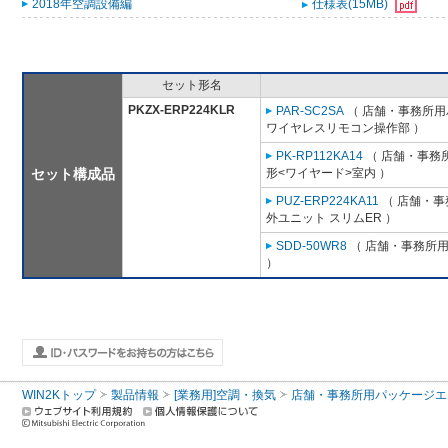
2018年空調設備編
仕様表(15MB)
セット形名
PKZX-ERP224KLR
PAR-SC2SA
（ 店舗・事務所用パ
ワイヤレスリモコン操作部 ）
PK-RP112KA14
（ 店舗・事務所用
セット構成品
形<ワイヤード>室内 ）
PUZ-ERP224KA11
（ 店舗・事務
外ユニット スリムER ）
SDD-50WR8
（ 店舗・事務所用パ
）
WIN2Kトップ
製品情報
[業務用]空調・換気
店舗・事務所用パッケージエアコン