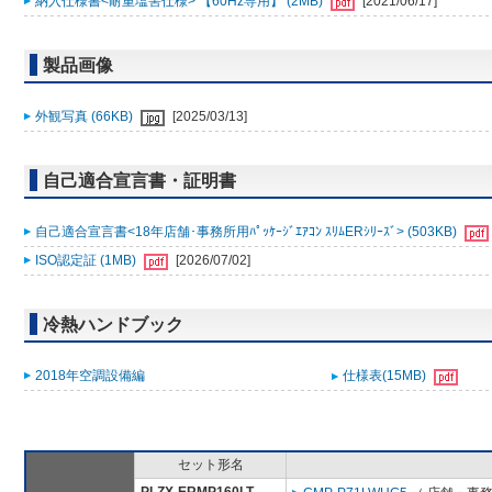
納入仕様書<耐重塩害仕様> 【60Hz専用】 (2MB)
[2021/06/17]
製品画像
外観写真 (66KB)
[2025/03/13]
自己適合宣言書・証明書
自己適合宣言書<18年店舗･事務所用ﾊﾟｯｹｰｼﾞｴｱｺﾝ ｽﾘﾑERｼﾘｰｽﾞ> (503KB)
ISO認定証 (1MB)
[2026/07/02]
冷熱ハンドブック
2018年空調設備編
仕様表(15MB)
セット形名