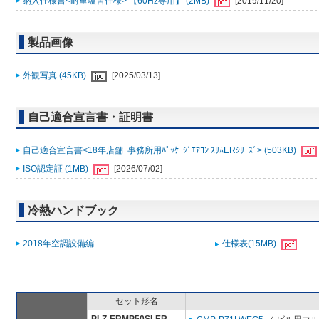
納入仕様書<耐重塩害仕様> 【60Hz専用】 (2MB)
[2019/11/20]
製品画像
外観写真 (45KB)
[2025/03/13]
自己適合宣言書・証明書
自己適合宣言書<18年店舗･事務所用ﾊﾟｯｹｰｼﾞｴｱｺﾝ ｽﾘﾑERｼﾘｰｽﾞ> (503KB)
ISO認定証 (1MB)
[2026/07/02]
冷熱ハンドブック
2018年空調設備編
仕様表(15MB)
セット形名