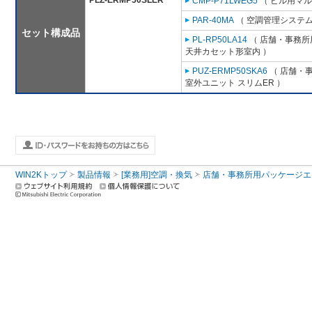
PLZ-ERMP50SLER
CMP-P71LWEG5
（ ビル用マル
PAR-40MA
（ 空調管理システム
セット構成品
PL-RP50LA14
（ 店舗・事務所用
天井カセット形室内 ）
PUZ-ERMP50SKA6
（ 店舗・事
室外ユニット スリムER ）
WIN2Kトップ
製品情報
[業務用]空調・換気
店舗・事務所用パッケージエアコン