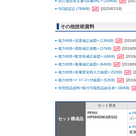
自己適合宣言書<設備PAC> (354KB)
[202
ISO認定証 (788KB)
[2025/07/19]
その他技術資料
能力特性<温度補正線図> (136KB)
[2018/
能力特性<霜取補正係数> (37KB)
[2018/0
能力特性<配管長補正線図> (48KB)
[2018
能力特性<風量補正線図> (64KB)
[2018/0
能力特性<容量変化時入力線図> (52KB)
[
能力特性<ﾊﾞｲﾊﾟｽﾌｧｸﾀ線図> (52KB)
[2018
別売部品資料<取付可能部品組合表> (80KB)
セット形名
PFHV-
P
HP560DMJ(BSG)
セット構成品
ズ
P
暖兼