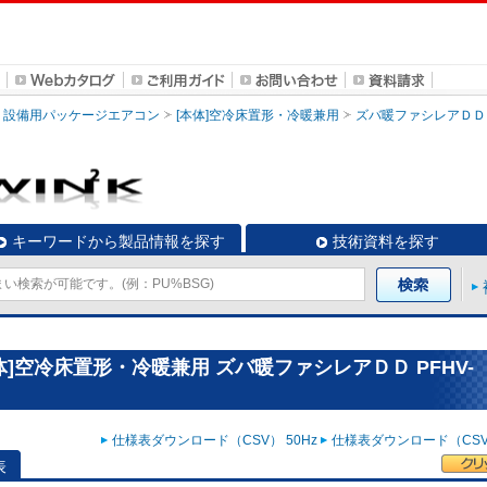
設備用パッケージエアコン
[本体]空冷床置形・冷暖兼用
ズバ暖ファシレアＤＤ
キーワードから製品情報を探す
技術資料を探す
]空冷床置形・冷暖兼用 ズバ暖ファシレアＤＤ PFHV-
仕様表ダウンロード（CSV） 50Hz
仕様表ダウンロード（CSV）
表