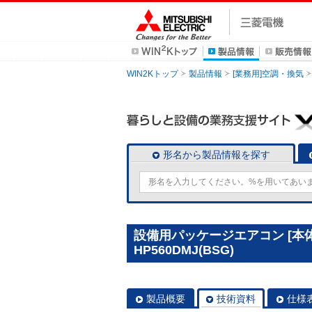
WIN2Kトップ
製品情報
[業務用]空調・換気
形名から製品情報を探す
設備用パッケージエアコン [本体
HP560DMJ(BSG)
製品概要
技術資料
仕様