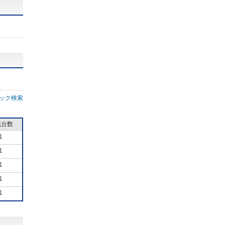
ック検索
成台数
1
1
1
1
1