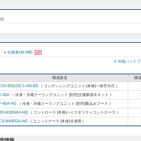
0]
仕様表(46 MB)
冷熱ハンドブ
構成形名
構
COV-EN225C1-HG-BS
（ コンデンシングユニット [本体]一体空冷式 ）
K-30A
（ 冷凍・冷蔵クーリングユニット [別売]主液膨張弁キット ）
F-40A-HG
（ 冷凍・冷蔵クーリングユニット [別売]吸込みフード ）
BS-N30GRA-HQ
（ コントローラ [本体]ハイクオリティコントローラ ）
CS-N40FGA-HG
（ ユニットクーラ [本体]冷凍用 ）
販売情報