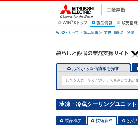
WIN2Kトップ
製品情報
[業務用]低温・給湯
形名から製品情報を探す
冷凍・冷蔵クーリングユニット [本
製品概要
技術資料
別売