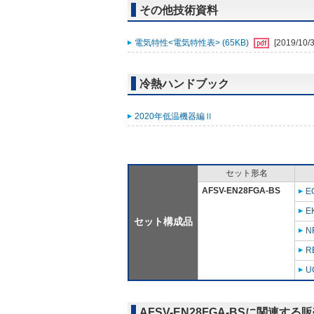
その他技術資料
電気特性<電気特性表> (65KB)
[2019/10/3
冷熱ハンドブック
2020年低温機器編Ⅱ
セット形名
AFSV-EN28FGA-BS
E
E
セット構成品
N
R
U
AFSV-EN28FGA-BSに関連する