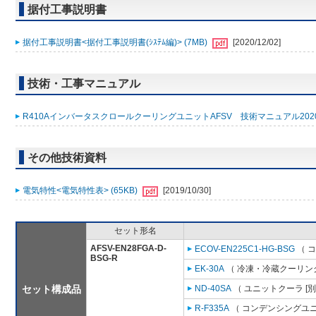
据付工事説明書
据付工事説明書<据付工事説明書(ｼｽﾃﾑ編)> (7MB)
[2020/12/02]
技術・工事マニュアル
R410AインバータスクロールクーリングユニットAFSV 技術マニュアル2020年
その他技術資料
電気特性<電気特性表> (65KB)
[2019/10/30]
セット形名
AFSV-EN28FGA-D-
ECOV-EN225C1-HG-BSG
（ 
BSG-R
EK-30A
（ 冷凍・冷蔵クーリング
セット構成品
ND-40SA
（ ユニットクーラ [
R-F335A
（ コンデンシングユニ