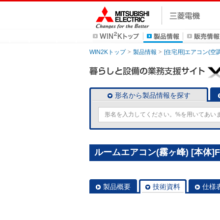
WIN2Kトップ
製品情報
[住宅用]エアコン(空
形名から製品情報を探す
ルームエアコン(霧ヶ峰) [本体]FL
製品概要
技術資料
仕様