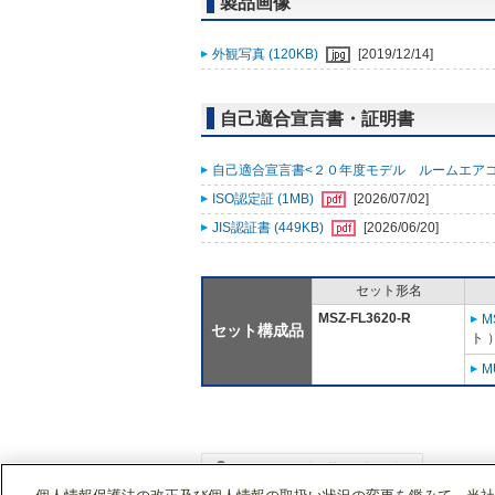
製品画像
外観写真 (120KB)
[2019/12/14]
自己適合宣言書・証明書
自己適合宣言書<２０年度モデル ルームエアコン霧ヶ
ISO認定証 (1MB)
[2026/07/02]
JIS認証書 (449KB)
[2026/06/20]
セット形名
MSZ-FL3620-R
M
セット構成品
ト 
M