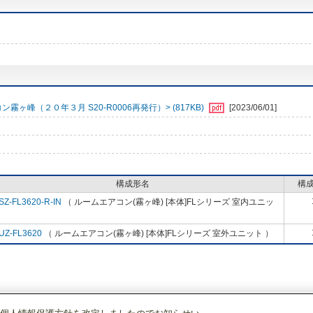
峰（２０年３月 S20-R0006再発行）> (817KB)
[2023/06/01]
構成形名
構
SZ-FL3620-R-IN
（ ルームエアコン(霧ヶ峰) [本体]FLシリーズ 室内ユニッ
）
UZ-FL3620
（ ルームエアコン(霧ヶ峰) [本体]FLシリーズ 室外ユニット ）