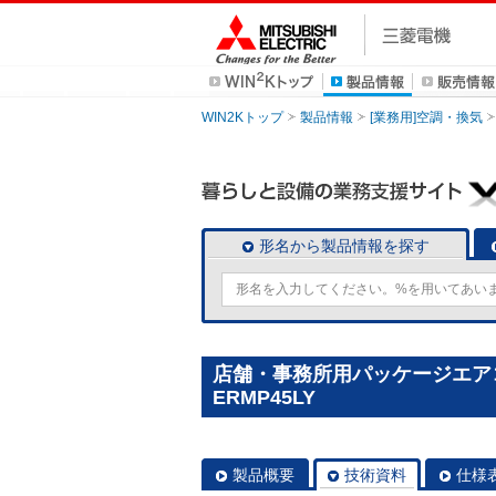
WIN2Kトップ
製品情報
[業務用]空調・換気
形名から製品情報を探す
店舗・事務所用パッケージエアコン(M
ERMP45LY
製品概要
技術資料
仕様