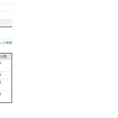
ック検索
成台数
1
1
1
1