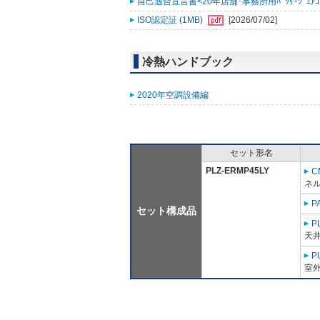
自己適合宣言書<20年店舗･事務所用ﾊﾟｯｹｰｼﾞｴｱｺﾝ ｽﾘ
ISO認定証 (1MB)
[2026/07/02]
冷熱ハンドブック
2020年空調設備編
セット形名
PLZ-ERMP45LY
C
ネル
P
セット構成品
P
天
P
室外