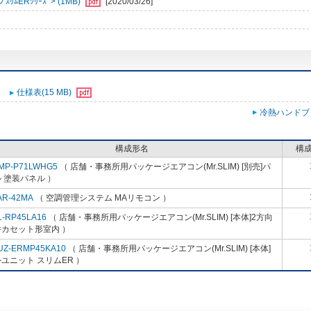
ﾑERｼﾘｰｽﾞ> (1MB)
[2020/03/26]
仕様表(15 MB)
冷熱ハンドブ
構成形名
構
MP-P71LWHG5
（ 店舗・事務所用パッケージエアコン(Mr.SLIM) [別売]パ
 塗装パネル ）
AR-42MA
（ 空調管理システム MAリモコン ）
L-RP45LA16
（ 店舗・事務所用パッケージエアコン(Mr.SLIM) [本体]2方向
井カセット形室内 ）
UZ-ERMP45KA10
（ 店舗・事務所用パッケージエアコン(Mr.SLIM) [本体]
ユニット スリムER ）