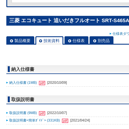
三菱 エコキュート 追いだきフルオート SRT-S465A
仕様表ダウ
製品概要
技術資料
仕様表
別売品
納入仕様書
納入仕様書 (1MB)
[2020/10/09]
取扱説明書
取扱説明書 (9MB)
[2022/10/07]
取扱説明書<簡単ｶﾞｲﾄﾞ> (331KB)
[2021/04/24]