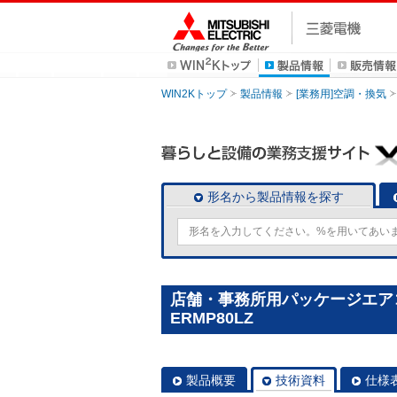
WIN2Kトップ
製品情報
[業務用]空調・換気
形名から製品情報を探す
店舗・事務所用パッケージエアコン(M
ERMP80LZ
製品概要
技術資料
仕様