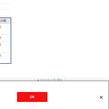
成台数
1
1
1
1
▲ ページトップに戻る
ット形
PLZ-ERMP80LZ
OK