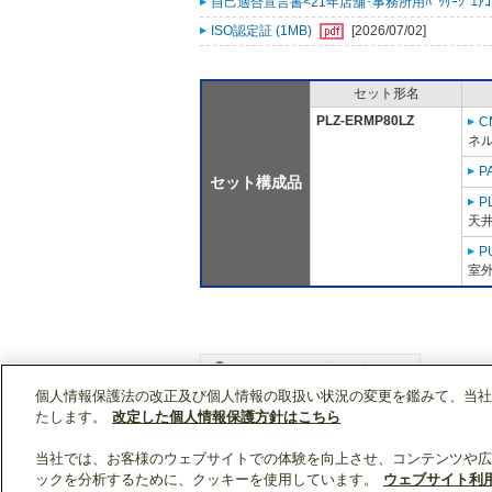
自己適合宣言書<21年店舗･事務所用ﾊﾟｯｹｰｼﾞｴｱｺﾝ ｽﾘ
ISO認定証 (1MB)
[2026/07/02]
セット形名
PLZ-ERMP80LZ
C
ネル
P
セット構成品
P
天
P
室外
個人情報保護法の改正及び個人情報の取扱い状況の変更を鑑みて、当社
WIN2Kトップ
製品情報
[業務用]空調・換気
たします。
改定した個人情報保護方針はこちら
当社では、お客様のウェブサイトでの体験を向上させ、コンテンツや広
ックを分析するために、クッキーを使用しています。
ウェブサイト利