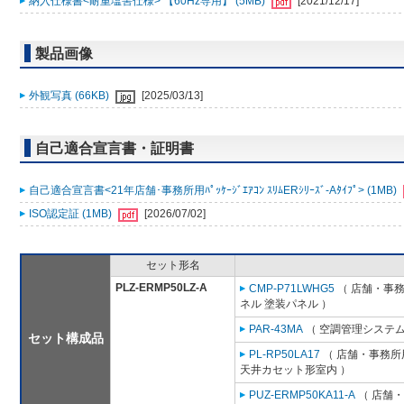
納入仕様書<耐重塩害仕様> 【60Hz専用】 (5MB)
[2021/12/17]
製品画像
外観写真 (66KB)
[2025/03/13]
自己適合宣言書・証明書
自己適合宣言書<21年店舗･事務所用ﾊﾟｯｹｰｼﾞｴｱｺﾝ ｽﾘﾑERｼﾘｰｽﾞ-Aﾀｲﾌﾟ> (1MB)
ISO認定証 (1MB)
[2026/07/02]
セット形名
PLZ-ERMP50LZ-A
CMP-P71LWHG5
（ 店舗・事務所
ネル 塗装パネル ）
PAR-43MA
（ 空調管理システム
セット構成品
PL-RP50LA17
（ 店舗・事務所用
天井カセット形室内 ）
PUZ-ERMP50KA11-A
（ 店舗・