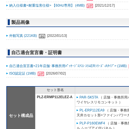
納入仕様書<耐重塩害仕様> 【60Hz専用】 (4MB)
[2021/12/17]
製品画像
外観写真 (221KB)
[2022/01/13]
自己適合宣言書・証明書
自己適合宣言書<21年店舗･事務所用ﾊﾟｯｹｰｼﾞｴｱｺﾝ ｽﾘﾑERｼﾘｰｽﾞ-Aﾀｲﾌﾟ> (1MB)
ISO認定証 (1MB)
[2026/07/02]
セット形名
PLZ-ERMP112ELEZ-A
PAR-SK5TA
（ 店舗・事務所用パッ
ワイヤレスリモコンキット ）
PL-ERP112EA9
（ 店舗・事務所用
セット構成品
天井カセット形<ファインパワーカ
PLP-P160EWF4
（ 店舗・事務所
ル ムーブアイ付パネル ）