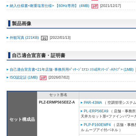
納入仕様書<耐重塩害仕様> 【60Hz専用】 (4MB)
[2021/12/17]
製品画像
外観写真 (221KB)
[2022/01/13]
自己適合宣言書・証明書
自己適合宣言書<21年店舗･事務所用ﾊﾟｯｹｰｼﾞｴｱｺﾝ ｽﾘﾑERｼﾘｰｽﾞ-Aﾀｲﾌﾟ> (1MB)
ISO認定証 (1MB)
[2026/07/02]
セット形名
PLZ-ERMP56SEEZ-A
PAR-43MA
（ 空調管理システム
PL-ERP56EA9
（ 店舗・事務所用
天井カセット形<ファインパワーカ
セット構成品
PLP-P160EWF4
（ 店舗・事務所
ル ムーブアイ付パネル ）