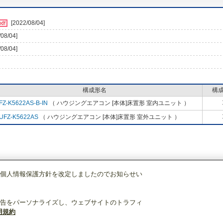
[2022/08/04]
/08/04]
/08/04]
構成形名
構
FZ-K5622AS-B-IN
（ ハウジングエアコン [本体]床置形 室内ユニット ）
UFZ-K5622AS
（ ハウジングエアコン [本体]床置形 室外ユニット ）
個人情報保護方針を改定しましたのでお知らせい
調)・換気
ハウジングエアコン
[本体]床置形
セット
MFZ-K5622AS-B
告をパーソナライズし、ウェブサイトのトラフィ
用規約