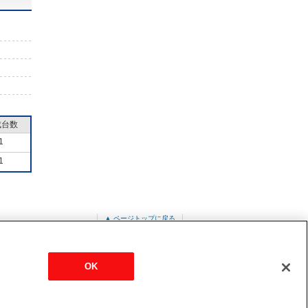
成台数
1
1
▲ ページトップに戻る
OK