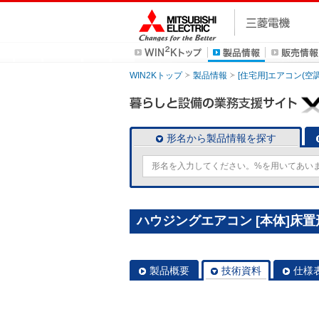
WIN2Kトップ
製品情報
[住宅用]エアコン(空
形名から製品情報を探す
ハウジングエアコン [本体]床置形 
製品概要
技術資料
仕様