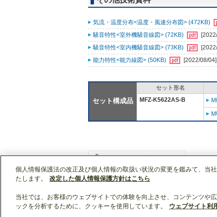
気流・温度分布<温度・風速分布図> (472KB)
騒音特性<室外機騒音線図> (72KB)
[2022
騒音特性<室内機騒音線図> (73KB)
[2022
能力特性<能力線図> (50KB)
[2022/08/04]
セット形名
MFZ-K5622AS-B
セット構成品
M
M
個人情報保護法の改正及び個人情報の取扱い状況の変更を鑑みて、当社
WIN2Kトップ
製品情報
[住宅用]エアコン(空
たします。
改定した個人情報保護方針はこちら
当社では、お客様のウェブサイトでの体験を向上させ、コンテンツや広
ックを分析するために、クッキーを使用しています。
ウェブサイト利
クリップリスト
0
0
製品：
/ 資料：