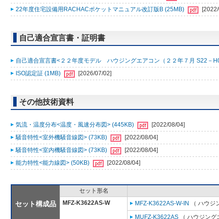
22年度住宅設備用RACHACポケットマニュアル改訂版B (25MB)
[2022/
自己適合宣言書・証明書
自己適合宣言書<２２年度モデル ハウジングエアコン（２２年７月 S22－H0001
ISO認定証 (1MB)
[2026/07/02]
その他技術資料
気流・温度分布<温度・風速分布図> (445KB)
[2022/08/04]
騒音特性<室外機騒音線図> (73KB)
[2022/08/04]
騒音特性<室内機騒音線図> (73KB)
[2022/08/04]
能力特性<能力線図> (50KB)
[2022/08/04]
セット形名
MFZ-K3622AS-W
セット構成品
MFZ-K3622AS-W-IN
（ ハウジ
MUFZ-K3622AS
（ ハウジングエ