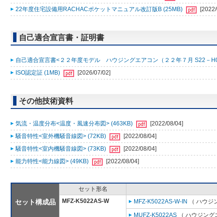
22年度住宅設備用RACHACポケットマニュアル改訂版B (25MB)
[2022/
自己適合宣言書・証明書
自己適合宣言書<２２年度モデル ハウジングエアコン（２２年７月 S22－H0001
ISO認定証 (1MB)
[2026/07/02]
その他技術資料
気流・温度分布<温度・風速分布図> (463KB)
[2022/08/04]
騒音特性<室外機騒音線図> (72KB)
[2022/08/04]
騒音特性<室内機騒音線図> (73KB)
[2022/08/04]
能力特性<能力線図> (49KB)
[2022/08/04]
セット形名
MFZ-K5022AS-W
セット構成品
MFZ-K5022AS-W-IN
（ ハウジ
MUFZ-K5022AS
（ ハウジングエ