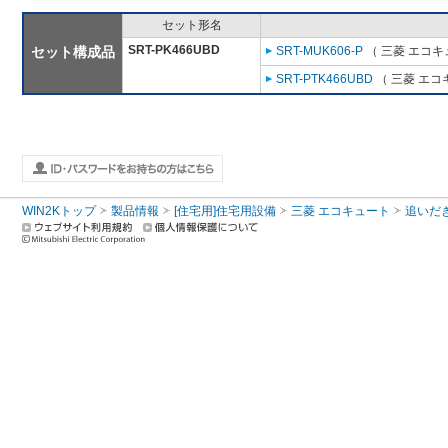
セット形名
SRT-PK466UBD
セット構成品
SRT-MUK606-P
（ 三菱 エコキ
SRT-PTK466UBD
（ 三菱 エコ
WIN2Kトップ
製品情報
[住宅用]住宅用設備
三菱 エコキュート
追いだ