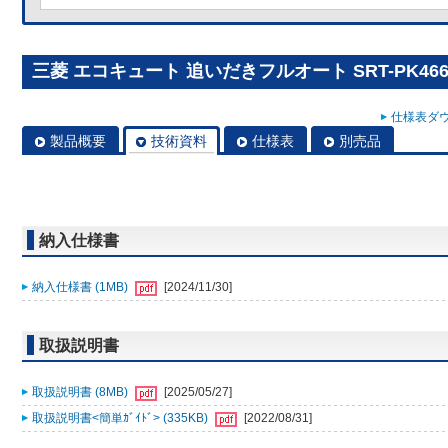
三菱 エコキュート 追いだきフルオート SRT-PK466
仕様表ダウ
製品概要
技術資料
仕様表
別売品
納入仕様書
納入仕様書 (1MB)
[2024/11/30]
取扱説明書
取扱説明書 (8MB)
[2025/05/27]
取扱説明書<簡単ｶﾞｲﾄﾞ> (335KB)
[2022/08/31]