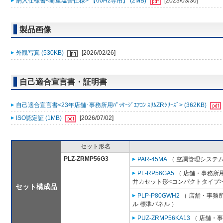
納入仕様書<耐重塩害仕様> 【60Hz専用】 (2MB)
[2023/03/30]
製品画像
外観写真 (530KB)
[2026/02/26]
自己適合宣言書・証明書
自己適合宣言書<23年店舗･事務所用ﾊﾟｯｹｰｼﾞｴｱｺﾝ ｽﾘﾑZRｼﾘｰｽﾞ> (362KB)
ISO認定証 (1MB)
[2026/07/02]
セット形名
PLZ-ZRMP56G3
PAR-45MA
（ 空調管理システム
PL-RP56GA5
（ 店舗・事務所用パ
井カセット形<コンパクトタイプ>
セット構成品
PLP-P80GWH2
（ 店舗・事務所用
ル 標準パネル ）
PUZ-ZRMP56KA13
（ 店舗・事務