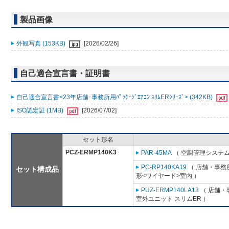
製品画像
外観写真 (153KB)
[2026/02/26]
自己適合宣言書・証明書
自己適合宣言書<23年店舗･事務所用ﾊﾟｯｹｰｼﾞｴｱｺﾝ ｽﾘﾑERｼﾘｰｽﾞ> (342KB)
ISO認定証 (1MB)
[2026/07/02]
セット形名
PCZ-ERMP140K3
PAR-45MA
（ 空調管理システム
PC-RP140KA19
（ 店舗・事務所
セット構成品
形<ワイヤード>室内 ）
PUZ-ERMP140LA13
（ 店舗・事
室外ユニット スリムER ）