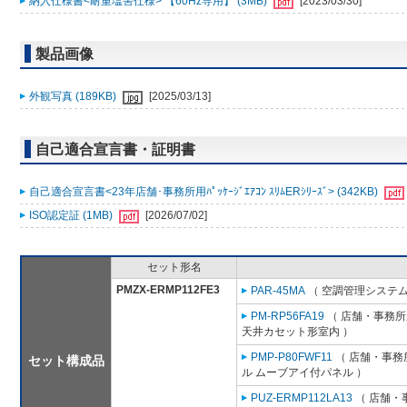
納入仕様書<耐重塩害仕様> 【60Hz専用】 (3MB)
[2023/03/30]
製品画像
外観写真 (189KB)
[2025/03/13]
自己適合宣言書・証明書
自己適合宣言書<23年店舗･事務所用ﾊﾟｯｹｰｼﾞｴｱｺﾝ ｽﾘﾑERｼﾘｰｽﾞ> (342KB)
ISO認定証 (1MB)
[2026/07/02]
セット形名
PMZX-ERMP112FE3
PAR-45MA
（ 空調管理システム
PM-RP56FA19
（ 店舗・事務所用
天井カセット形室内 ）
PMP-P80FWF11
（ 店舗・事務所
セット構成品
ル ムーブアイ付パネル ）
PUZ-ERMP112LA13
（ 店舗・事