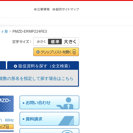
ット形
PMZD-ERMP224FE3
販促資料を探す（全文検索）
複数の形名を指定して探す場合はこちら
ZD-
 60Hz