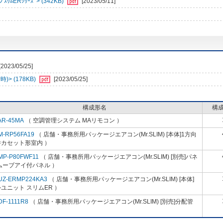
ﾑERｼﾘｰｽﾞ> (342KB)
[2023/05/11]
[2023/05/25]
> (178KB)
[2023/05/25]
構成形名
構
AR-45MA
（ 空調管理システム MAリモコン ）
M-RP56FA19
（ 店舗・事務所用パッケージエアコン(Mr.SLIM) [本体]1方向
井カセット形室内 ）
MP-P80FWF11
（ 店舗・事務所用パッケージエアコン(Mr.SLIM) [別売]パネ
ムーブアイ付パネル ）
UZ-ERMP224KA3
（ 店舗・事務所用パッケージエアコン(Mr.SLIM) [本体]
ユニット スリムER ）
DF-1111R8
（ 店舗・事務所用パッケージエアコン(Mr.SLIM) [別売]分配管