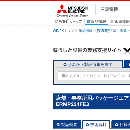
WIN2Kトップ
製品情報
[業務用]空調・換気
形名から製品情報を探す
店舗・事務所用パッケージエアコン(
ERMP224FE3
製品概要
技術資料
仕様