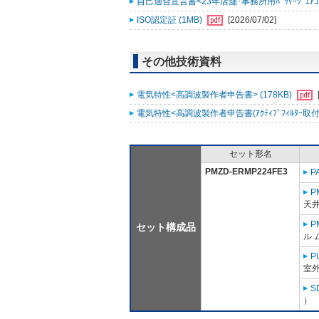
自己適合宣言書<23年店舗･事務所用ﾊﾟｯｹｰｼﾞｴｱｺﾝ ｽﾘ
ISO認定証 (1MB)
[2026/07/02]
その他技術資料
電気特性<高調波製作者申告書> (178KB)
電気特性<高調波製作者申告書(ｱｸﾃｨﾌﾞﾌｨﾙﾀｰ取付時)
セット形名
PMZD-ERMP224FE3
P
P
天
P
セット構成品
ル 
P
室外
S
）