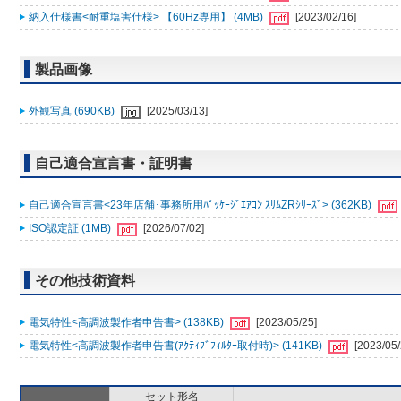
納入仕様書<耐重塩害仕様> 【60Hz専用】 (4MB)
[2023/02/16]
製品画像
外観写真 (690KB)
[2025/03/13]
自己適合宣言書・証明書
自己適合宣言書<23年店舗･事務所用ﾊﾟｯｹｰｼﾞｴｱｺﾝ ｽﾘﾑZRｼﾘｰｽﾞ> (362KB)
ISO認定証 (1MB)
[2026/07/02]
その他技術資料
電気特性<高調波製作者申告書> (138KB)
[2023/05/25]
電気特性<高調波製作者申告書(ｱｸﾃｨﾌﾞﾌｨﾙﾀｰ取付時)> (141KB)
[2023/05/
セット形名