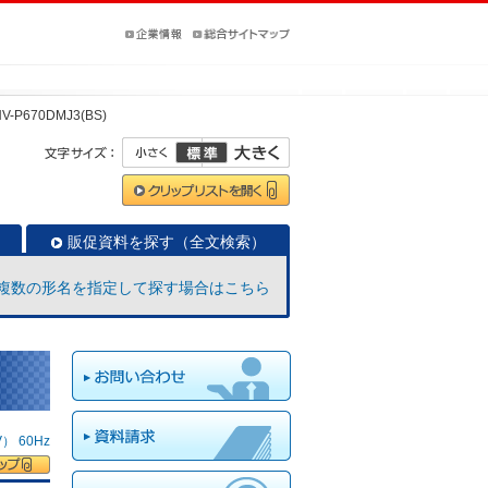
V-P670DMJ3(BS)
販促資料を探す（全文検索）
複数の形名を指定して探す場合はこちら
 60Hz