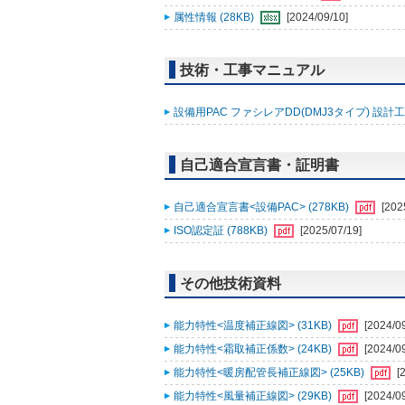
属性情報 (28KB)
[2024/09/10]
技術・工事マニュアル
設備用PAC ファシレアDD(DMJ3タイプ) 設計工
自己適合宣言書・証明書
自己適合宣言書<設備PAC> (278KB)
[202
ISO認定証 (788KB)
[2025/07/19]
その他技術資料
能力特性<温度補正線図> (31KB)
[2024/0
能力特性<霜取補正係数> (24KB)
[2024/0
能力特性<暖房配管長補正線図> (25KB)
[
能力特性<風量補正線図> (29KB)
[2024/0