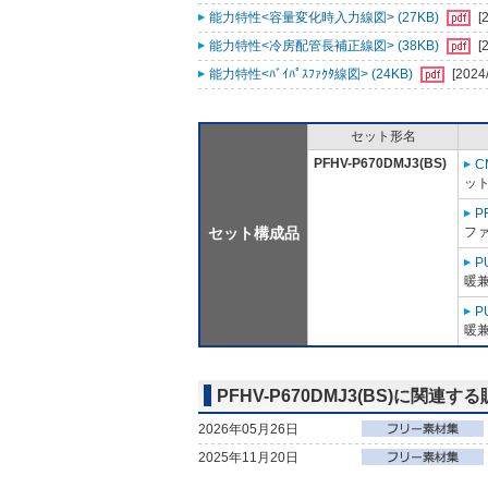
能力特性<容量変化時入力線図> (27KB)
[
能力特性<冷房配管長補正線図> (38KB)
[
能力特性<ﾊﾞｲﾊﾟｽﾌｧｸﾀ線図> (24KB)
[2024
セット形名
PFHV-P670DMJ3(BS)
C
ット
P
セット構成品
ファ
P
暖兼
P
暖兼
PFHV-P670DMJ3(BS)に関連す
2026年05月26日
2025年11月20日