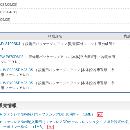
2024/09/05]
2025/04/16]
/09/05]
構成形名
構
MY-S100BKJ
（ 設備用パッケージエアコン [別売]室外ユニット用 分岐管キ
 ）
FAV-P670DMJ3
（ 設備用パッケージエアコン [本体]空冷床置形・冷暖兼用
シレアＤＤ ）
UHV-P280SDMJ3-BS
（ 設備用パッケージエアコン [本体]空冷床置形・冷
用 ファシレアＤＤ ）
UHV-P400SDMJ3-BS
（ 設備用パッケージエアコン [本体]空冷床置形・冷
用 ファシレアＤＤ ）
る販売情報
ファシレアNavi特別号～ファシレアDD 10周年～ （1MB）
ファシレアNavi納入事例（ファシレアDDオールフレッシュタイプ 屋外設置仕様
ーポリマー株式... （1MB）