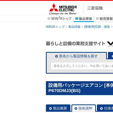
WIN2Kトップ
製品情報
[業務用]空調・換気
形名から製品情報を探す
設備用パッケージエアコン [本体
P670DMJ3(BS)
製品概要
技術資料
仕様