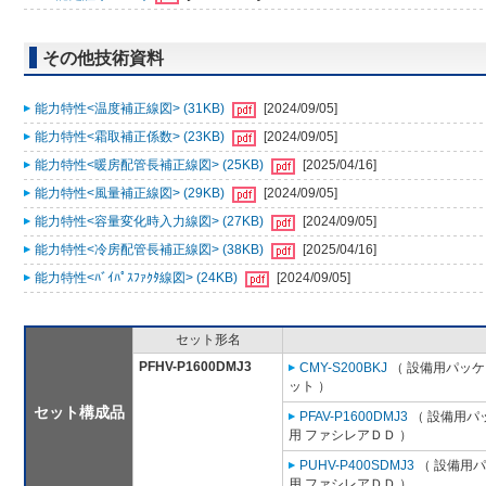
その他技術資料
能力特性<温度補正線図> (31KB)
[2024/09/05]
能力特性<霜取補正係数> (23KB)
[2024/09/05]
能力特性<暖房配管長補正線図> (25KB)
[2025/04/16]
能力特性<風量補正線図> (29KB)
[2024/09/05]
能力特性<容量変化時入力線図> (27KB)
[2024/09/05]
能力特性<冷房配管長補正線図> (38KB)
[2025/04/16]
能力特性<ﾊﾞｲﾊﾟｽﾌｧｸﾀ線図> (24KB)
[2024/09/05]
セット形名
PFHV-P1600DMJ3
CMY-S200BKJ
（ 設備用パッケ
ット ）
セット構成品
PFAV-P1600DMJ3
（ 設備用パ
用 ファシレアＤＤ ）
PUHV-P400SDMJ3
（ 設備用パ
用 ファシレアＤＤ ）