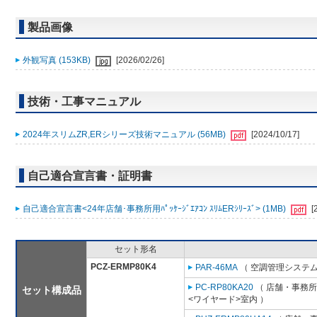
製品画像
外観写真 (153KB)
[2026/02/26]
技術・工事マニュアル
2024年スリムZR,ERシリーズ技術マニュアル (56MB)
[2024/10/17]
自己適合宣言書・証明書
自己適合宣言書<24年店舗･事務所用ﾊﾟｯｹｰｼﾞｴｱｺﾝ ｽﾘﾑERｼﾘｰｽﾞ> (1MB)
[
セット形名
PCZ-ERMP80K4
PAR-46MA
（ 空調管理システム
PC-RP80KA20
（ 店舗・事務所用
セット構成品
<ワイヤード>室内 ）