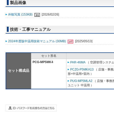
製品画像
外観写真 (153KB)
[2026/02/26]
技術・工事マニュアル
2024年度版中温用技術マニュアル (30MB)
[2025/05/13]
セット形名
PCG-MP5MK4
PAR-46MA
（ 空調管理システム
PCZG-P5MKA13
（ 店舗・事務所
セット構成品
形<中温用>室内 ）
PUG-MP5MLA2
（ 店舗・事務所用
ユニット 中温用 ）