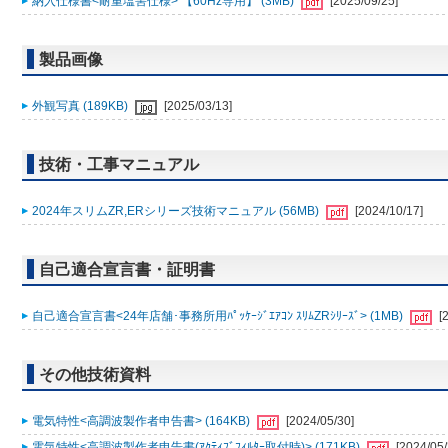
納入仕様書<耐重塩害仕様> 【60Hz専用】 (3MB)
[2025/09/25]
製品画像
外観写真 (189KB)
[2025/03/13]
技術・工事マニュアル
2024年スリムZR,ERシリーズ技術マニュアル (56MB)
[2024/10/17]
自己適合宣言書・証明書
自己適合宣言書<24年店舗･事務所用ﾊﾟｯｹｰｼﾞｴｱｺﾝ ｽﾘﾑZRｼﾘｰｽﾞ> (1MB)
[
その他技術資料
電気特性<高調波製作者申告書> (164KB)
[2024/05/30]
電気特性<高調波製作者申告書(ｱｸﾃｨﾌﾞﾌｨﾙﾀｰ取付時)> (171KB)
[2024/05/