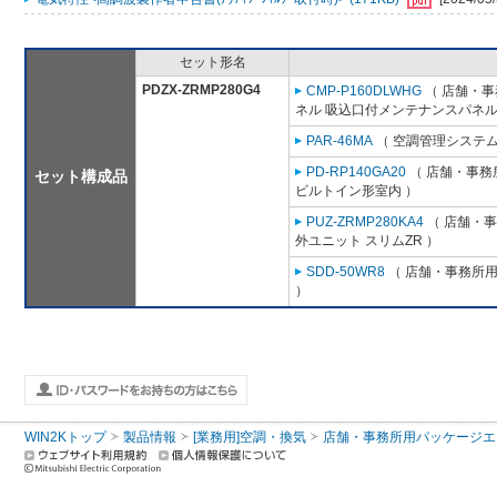
セット形名
PDZX-ZRMP280G4
CMP-P160DLWHG
（ 店舗・事務
ネル 吸込口付メンテナンスパネル
PAR-46MA
（ 空調管理システム
PD-RP140GA20
（ 店舗・事務所
セット構成品
ビルトイン形室内 ）
PUZ-ZRMP280KA4
（ 店舗・事務
外ユニット スリムZR ）
SDD-50WR8
（ 店舗・事務所用パ
）
WIN2Kトップ
製品情報
[業務用]空調・換気
店舗・事務所用パッケージエアコン