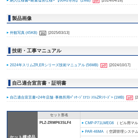
納入仕様書<耐重塩害仕様> 【60Hz専用】 (2MB)
[2024/04/18]
製品画像
外観写真 (45KB)
[2025/03/13]
技術・工事マニュアル
2024年スリムZR,ERシリーズ技術マニュアル (56MB)
[2024/10/17]
自己適合宣言書・証明書
自己適合宣言書<24年店舗･事務所用ﾊﾟｯｹｰｼﾞｴｱｺﾝ ｽﾘﾑZRｼﾘｰｽﾞ> (1MB)
[
セット形名
PLZ-ZRMP63SLF4
CMP-P71LWEG6
（ ビル用マル
PAR-46MA
（ 空調管理システム
セット構成品